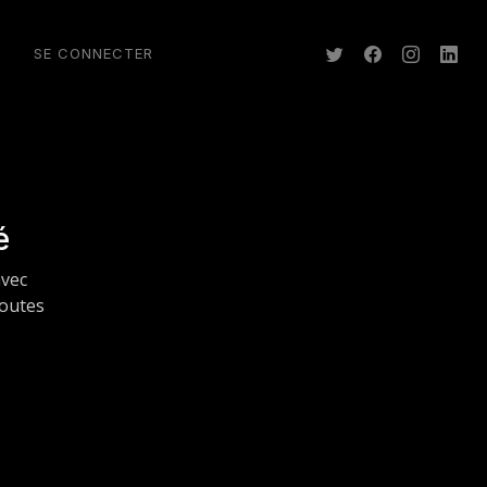
T
SE CONNECTER
é
avec
toutes